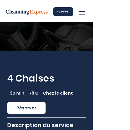
Appeler
4 Chaises
79
30 min
3
79 €
Chez le client
euros
0
m
Réserver
i
n
Description du service