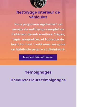
Nettoyage intérieur de
véhicules
Nous proposons également un
service de nettoyage complet de
l’intérieur de votre voiture. Sièges,
tapis, moquettes, et tableaux de
bord, tout est traité avec soin pour
un habitacle propre et désinfecté.
Réserver mon nettoyage
Témoignages
Découvrez leurs témoignages