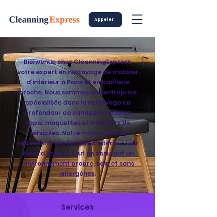
Appeler
Bienvenue chez CleanningExpress,
votre expert en nettoyage de mobilier
d’intérieur à Paris et en banlieue
proche. Nous sommes une entreprise
spécialisée dans le nettoyage en
profondeur de canapés, matelas,
tapis, moquettes et intérieurs de
véhicules. Notre mission est de
redonner à vos textiles d'intérieur leur
éclat d'origine, tout en assurant un
environnement propre, sain et sans
allergènes.
Services