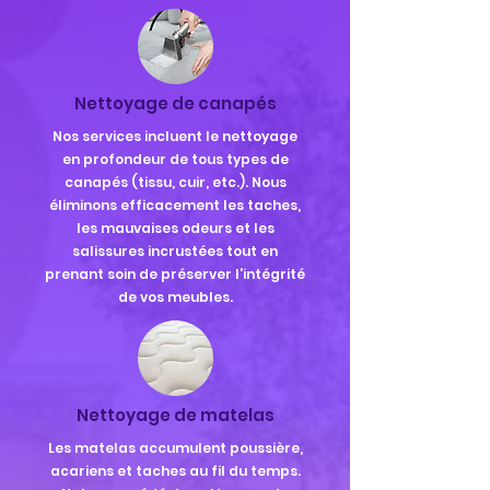
Nettoyage de canapés
Nos services incluent le nettoyage
en profondeur de tous types de
canapés (tissu, cuir, etc.). Nous
éliminons efficacement les taches,
les mauvaises odeurs et les
salissures incrustées tout en
prenant soin de préserver l'intégrité
de vos meubles.
Nettoyage de matelas
Les matelas accumulent poussière,
acariens et taches au fil du temps.