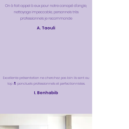
On à fait appel à eux pour notre canapé d'angle,
nettoyage impeccable, personnels très
professionnels je recommande
A. Taouli
Excellente présentation ne cherchez pas loin ils sont au
top 🔝 ponctuels professionnels et perfectionnistes.
I. Benhabib